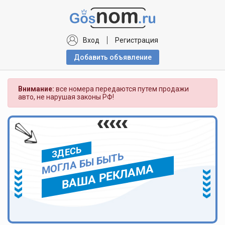
Вход
Регистрация
Добавить объявлениe
Внимание:
все номера передаются путем продажи
авто, не нарушая законы РФ!
ЗДЕСЬ
МОГЛА БЫ БЫТЬ
ВАША РЕКЛАМА