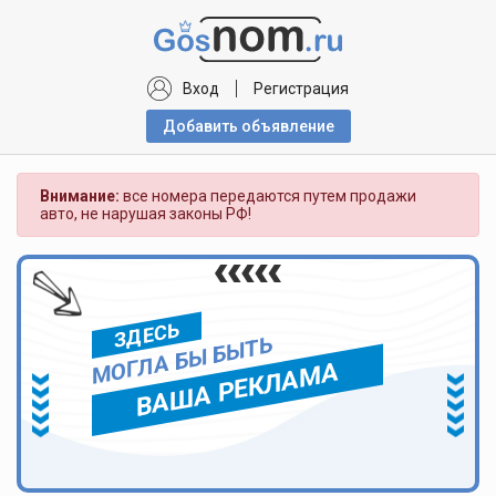
Вход
Регистрация
Добавить объявлениe
Внимание:
все номера передаются путем продажи
авто, не нарушая законы РФ!
ЗДЕСЬ
МОГЛА БЫ БЫТЬ
ВАША РЕКЛАМА