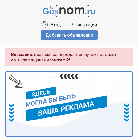
Вход
Регистрация
Добавить объявлениe
Внимание:
все номера передаются путем продажи
авто, не нарушая законы РФ!
ЗДЕСЬ
МОГЛА БЫ БЫТЬ
ВАША РЕКЛАМА