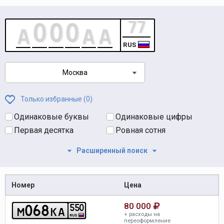
RUS
Москва
Только избранные (
0
)
Одинаковые буквы
Одинаковые цифры
Первая десятка
Ровная сотня
Расширенный поиск
Номер
Цена
80 000
0
6
8
5
5
0
m
k
a
+ расходы на
RUS
переоформление