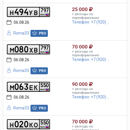
25 000
4
9
4
7
9
7
h
y
b
+ расходы на
RUS
переоформление
Телефон: +7 (920) ...
06.08.26
Roma33
PRO
70 000
0
8
0
7
9
7
m
x
b
+ расходы на
RUS
переоформление
Телефон: +7 (920) ...
06.08.26
Roma33
PRO
90 000
0
6
3
5
5
0
m
e
k
+ расходы на
RUS
переоформление
Телефон: +7 (920) ...
06.08.26
Roma33
PRO
70 000
0
2
0
5
5
0
h
k
o
+ расходы на
RUS