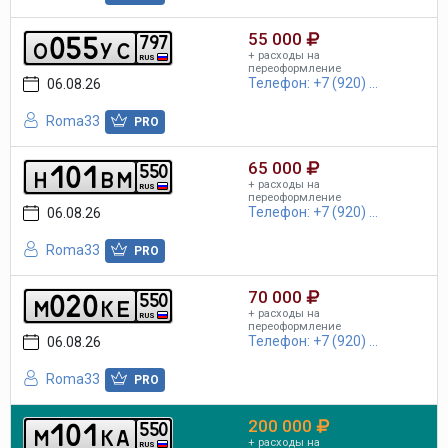
55 000
0
5
5
7
9
7
o
y
c
+ расходы на
RUS
переоформление
Телефон: +7 (920) ...
06.08.26
Roma33
PRO
65 000
1
0
1
5
5
0
h
b
m
+ расходы на
RUS
переоформление
Телефон: +7 (920) ...
06.08.26
Roma33
PRO
70 000
0
2
0
5
5
0
m
k
e
+ расходы на
RUS
переоформление
Телефон: +7 (920) ...
06.08.26
Roma33
PRO
200 000
1
0
1
5
5
0
m
k
a
+ расходы на
RUS