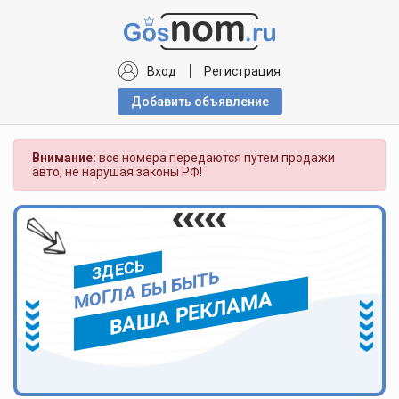
Вход
Регистрация
Добавить объявлениe
Внимание:
все номера передаются путем продажи
авто, не нарушая законы РФ!
ЗДЕСЬ
МОГЛА БЫ БЫТЬ
ВАША РЕКЛАМА