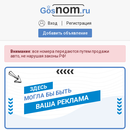
Вход
Регистрация
Добавить объявлениe
Внимание:
все номера передаются путем продажи
авто, не нарушая законы РФ!
ЗДЕСЬ
МОГЛА БЫ БЫТЬ
ВАША РЕКЛАМА