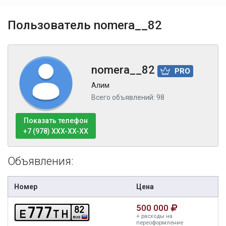
Пользователь nomera__82
nomera__82
PRO
Алим
Всего объявлений: 98
Показать телефон
+7 (978) XXX-XX-XX
Объявления:
Номер
Цена
500 000
7
7
7
8
2
e
t
h
+ расходы на
RUS
переоформление