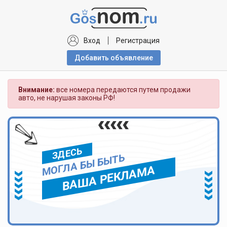
Вход
Регистрация
Добавить объявлениe
Внимание:
все номера передаются путем продажи
авто, не нарушая законы РФ!
ЗДЕСЬ
МОГЛА БЫ БЫТЬ
ВАША РЕКЛАМА