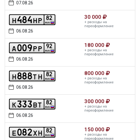
07.08.26
30 000
4
8
4
8
2
h
h
p
+ расходы на
RUS
переоформление
06.08.26
180 000
0
0
9
9
2
a
p
p
+ расходы на
RUS
переоформление
06.08.26
800 000
8
8
8
8
2
h
t
h
+ расходы на
RUS
переоформление
06.08.26
300 000
3
3
3
8
2
k
b
t
+ расходы на
RUS
переоформление
06.08.26
150 000
0
8
2
8
2
e
x
h
+ расходы на
RUS
переоформление