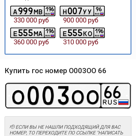
9
9
9
0
0
7
1
9
6
9
6
a
m
b
h
y
y
RUS
RUS
330 000 руб
900 000 руб
5
5
5
5
5
5
1
9
6
1
9
6
e
m
a
e
k
o
RUS
RUS
360 000 руб
310 000 руб
Купить гос номер О003ОО 66
🫡 ЕСЛИ ВЫ НЕ НАШЛИ ПОДХОДЯЩИЙ ДЛЯ ВАС
НОМЕР, ТО ПЕРЕХОДИТЕ ПО ССЫЛКЕ "НАПИСАТЬ