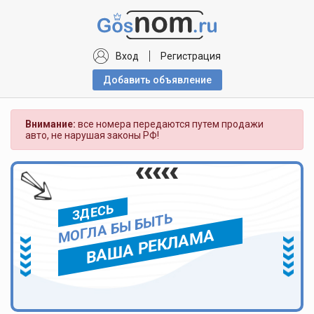
Вход
Регистрация
Добавить объявлениe
Внимание:
все номера передаются путем продажи
авто, не нарушая законы РФ!
ЗДЕСЬ
МОГЛА БЫ БЫТЬ
ВАША РЕКЛАМА