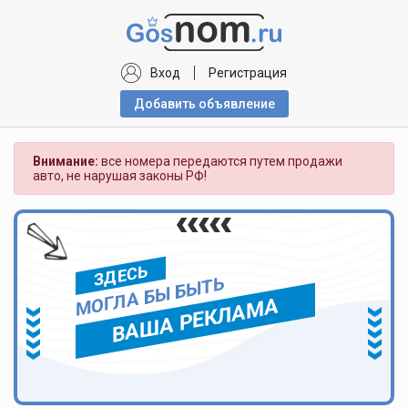
Вход
Регистрация
Добавить объявлениe
Внимание:
все номера передаются путем продажи
авто, не нарушая законы РФ!
ЗДЕСЬ
МОГЛА БЫ БЫТЬ
ВАША РЕКЛАМА