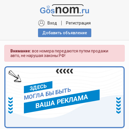
Вход
Регистрация
Добавить объявлениe
Внимание:
все номера передаются путем продажи
авто, не нарушая законы РФ!
ЗДЕСЬ
МОГЛА БЫ БЫТЬ
ВАША РЕКЛАМА