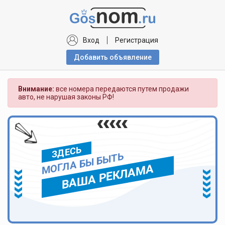
Вход
Регистрация
Добавить объявлениe
Внимание:
все номера передаются путем продажи
авто, не нарушая законы РФ!
ЗДЕСЬ
МОГЛА БЫ БЫТЬ
ВАША РЕКЛАМА