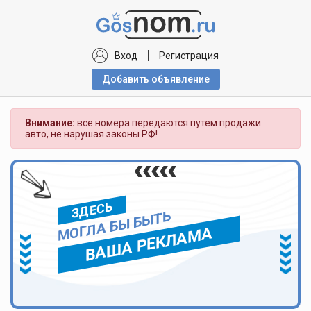
Вход
Регистрация
Добавить объявлениe
Внимание:
все номера передаются путем продажи
авто, не нарушая законы РФ!
ЗДЕСЬ
МОГЛА БЫ БЫТЬ
ВАША РЕКЛАМА