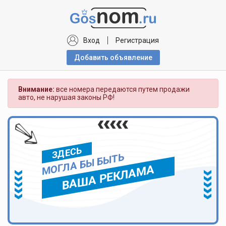
Вход
Регистрация
Добавить объявлениe
Внимание:
все номера передаются путем продажи
авто, не нарушая законы РФ!
ЗДЕСЬ
МОГЛА БЫ БЫТЬ
ВАША РЕКЛАМА