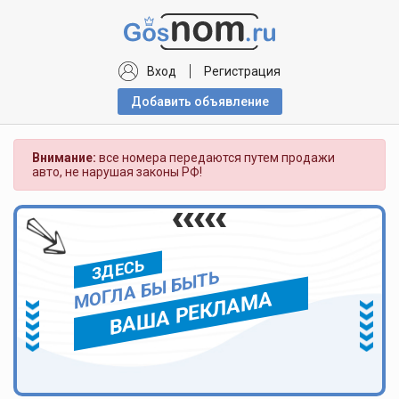
Вход
Регистрация
Добавить объявлениe
Внимание:
все номера передаются путем продажи
авто, не нарушая законы РФ!
ЗДЕСЬ
МОГЛА БЫ БЫТЬ
ВАША РЕКЛАМА