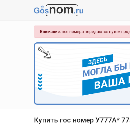
Внимание:
все номера передаются путем прод
ЗДЕСЬ
МОГЛА БЫ
ВАША 
Купить гос номер У777А* 77