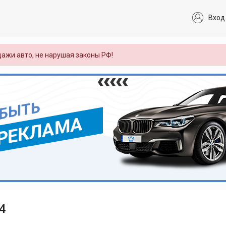
Вход
ажи авто, не нарушая законы РФ!
 БЫТЬ
РЕКЛАМА
4