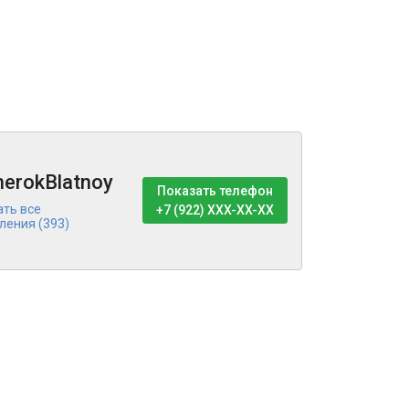
erokBlatnoy
Показать телефон
ать все
+7 (922) XXX-XX-XX
ления (393)