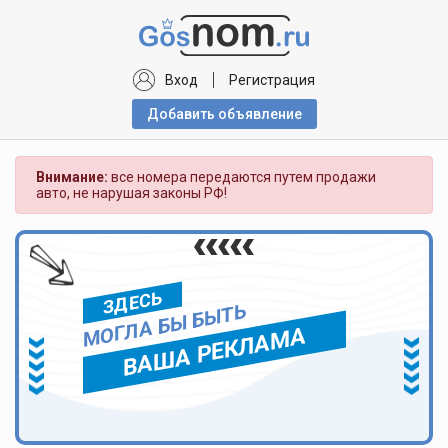
Вход
Регистрация
Добавить объявлениe
Внимание:
все номера передаются путем продажи
авто, не нарушая законы РФ!
ЗДЕСЬ
МОГЛА БЫ БЫТЬ
ВАША РЕКЛАМА