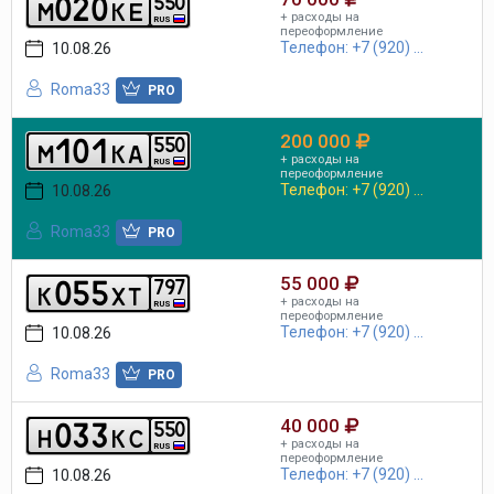
0
2
0
5
5
0
m
k
e
+ расходы на
RUS
переоформление
Телефон: +7 (920) ...
10.08.26
Roma33
PRO
200 000
1
0
1
5
5
0
m
k
a
+ расходы на
RUS
переоформление
Телефон: +7 (920) ...
10.08.26
Roma33
PRO
55 000
0
5
5
7
9
7
k
x
t
+ расходы на
RUS
переоформление
Телефон: +7 (920) ...
10.08.26
Roma33
PRO
40 000
0
3
3
5
5
0
h
k
c
+ расходы на
RUS
переоформление
Телефон: +7 (920) ...
10.08.26