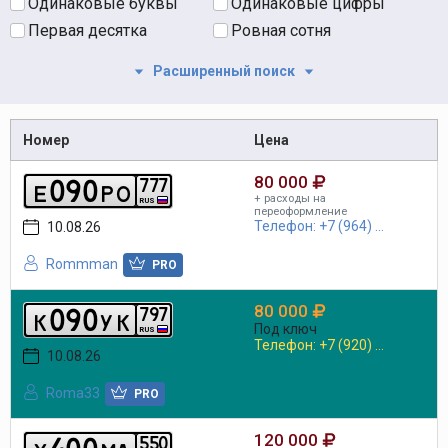
Одинаковые буквы
Одинаковые цифры
Первая десятка
Ровная сотня
Расширенный поиск
Номер
Цена
80 000
0
9
0
7
7
7
e
p
o
+ расходы на
RUS
переоформление
Телефон: +7 (964) ...
10.08.26
Rommman
PRO
80 000
0
9
0
7
9
7
k
y
k
Под ключ
RUS
Телефон: +7 (920) ...
10.08.26
Roma33
PRO
120 000
4
0
0
5
5
0