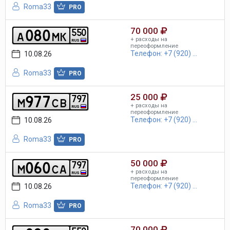
Roma33
PRO
70 000
0
8
0
5
5
0
a
m
k
+ расходы на
RUS
переоформление
Телефон: +7 (920) ...
10.08.26
Roma33
PRO
25 000
9
7
7
7
9
7
m
c
b
+ расходы на
RUS
переоформление
Телефон: +7 (920) ...
10.08.26
Roma33
PRO
50 000
0
6
0
7
9
7
m
c
a
+ расходы на
RUS
переоформление
Телефон: +7 (920) ...
10.08.26
Roma33
PRO
70 000