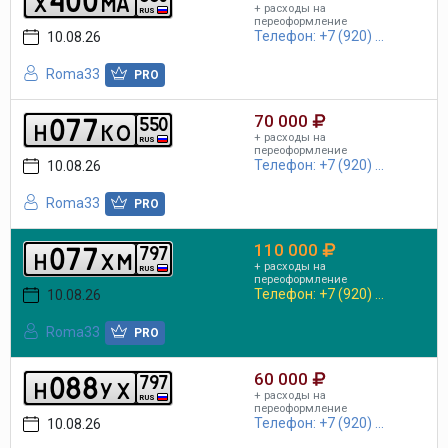
x
m
a
+ расходы на
RUS
переоформление
Телефон: +7 (920) ...
10.08.26
Roma33
PRO
70 000
0
7
7
5
5
0
h
k
o
+ расходы на
RUS
переоформление
Телефон: +7 (920) ...
10.08.26
Roma33
PRO
110 000
0
7
7
7
9
7
h
x
m
+ расходы на
RUS
переоформление
Телефон: +7 (920) ...
10.08.26
Roma33
PRO
60 000
0
8
8
7
9
7
h
y
x
+ расходы на
RUS
переоформление
Телефон: +7 (920) ...
10.08.26