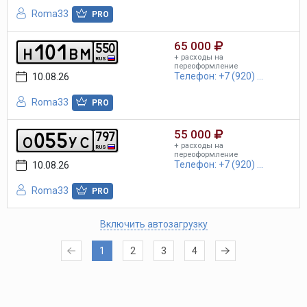
Roma33
PRO
65 000
1
0
1
5
5
0
h
b
m
+ расходы на
RUS
переоформление
Телефон: +7 (920) ...
10.08.26
Roma33
PRO
55 000
0
5
5
7
9
7
o
y
c
+ расходы на
RUS
переоформление
Телефон: +7 (920) ...
10.08.26
Roma33
PRO
Включить автозагрузку
1
2
3
4