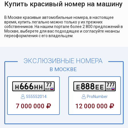
Купить красивый номер на машину
В Москве красивые автомобильные номера, в настоящее
время, купить легально можно только у их прежних
собственников. На нашем портале более 2 800 предложений в
Москве, выберете для вас подходящее и согласуйте нюансы
переоформления с его владельцем.
ЭКСЛЮЗИВНЫЕ НОМЕРА
В МОСКВЕ
6
6
6
8
8
8
7
7
7
7
7
h
h
h
e
e
e
RUS
RUS
555552014
ProNumber
7 000 000
12 000 000