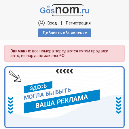
Вход
Регистрация
Добавить объявлениe
Внимание:
все номера передаются путем продажи
авто, не нарушая законы РФ!
ЗДЕСЬ
МОГЛА БЫ БЫТЬ
ВАША РЕКЛАМА