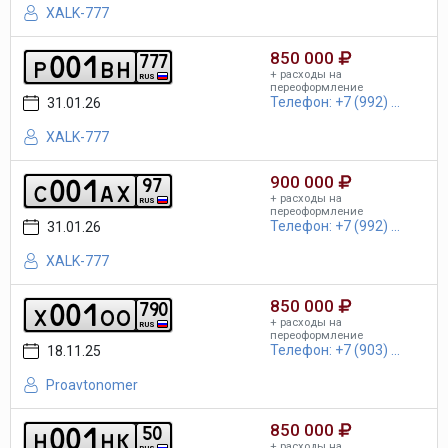
XALK-777
850 000
0
0
1
7
7
7
p
b
h
+ расходы на
RUS
переоформление
Телефон: +7 (992) ...
31.01.26
XALK-777
900 000
0
0
1
9
7
c
a
x
+ расходы на
RUS
переоформление
Телефон: +7 (992) ...
31.01.26
XALK-777
850 000
0
0
1
7
9
0
x
o
o
+ расходы на
RUS
переоформление
Телефон: +7 (903) ...
18.11.25
Proavtonomer
850 000
0
0
1
5
0
h
h
k
+ расходы на