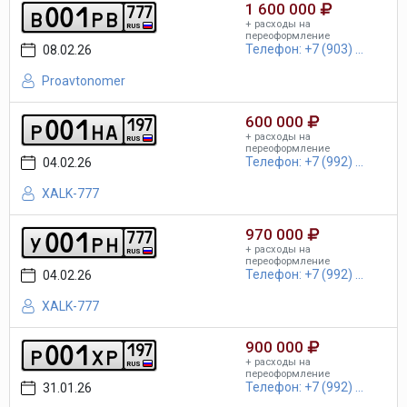
1 600 000
0
0
1
7
7
7
b
p
b
+ расходы на
RUS
переоформление
Телефон: +7 (903) ...
08.02.26
Proavtonomer
600 000
0
0
1
1
9
7
p
h
a
+ расходы на
RUS
переоформление
Телефон: +7 (992) ...
04.02.26
XALK-777
970 000
0
0
1
7
7
7
y
p
h
+ расходы на
RUS
переоформление
Телефон: +7 (992) ...
04.02.26
XALK-777
900 000
0
0
1
1
9
7
p
x
p
+ расходы на
RUS
переоформление
Телефон: +7 (992) ...
31.01.26