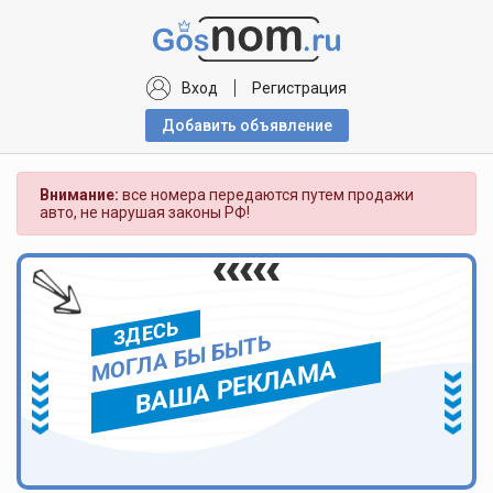
Вход
Регистрация
Добавить объявлениe
Внимание:
все номера передаются путем продажи
авто, не нарушая законы РФ!
ЗДЕСЬ
МОГЛА БЫ БЫТЬ
ВАША РЕКЛАМА