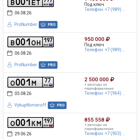
0
0
1
b
e
t
Под ключ
RUS
Телефон: +7 (989) ...
06.08.26
ProNumber
PRO
950 000
0
0
1
1
9
7
b
o
h
Под ключ
RUS
Телефон: +7 (989) ...
06.08.26
ProNumber
PRO
2 500 000
0
0
1
7
7
o
m
+ расходы на
RUS
переоформление
Телефон: +7 (964) ...
05.08.26
VykupNomeroff
PRO
855 558
0
0
1
1
9
7
o
k
m
+ расходы на
RUS
переоформление
Телефон: +7 (903) ...
29.06.26