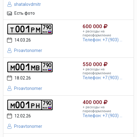
shatalovdmitr
Есть фото
600 000
0
0
1
7
9
0
t
p
m
+ расходы на
RUS
переоформление
Телефон: +7 (903) ...
14.03.26
Proavtonomer
550 000
0
0
1
7
9
0
m
m
b
+ расходы на
RUS
переоформление
Телефон: +7 (903) ...
18.02.26
Proavtonomer
400 000
0
0
1
7
9
0
m
p
h
+ расходы на
RUS
переоформление
Телефон: +7 (903) ...
12.02.26
Proavtonomer