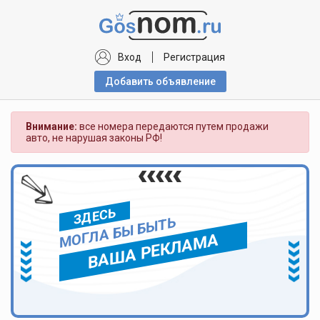
Вход
Регистрация
Добавить объявлениe
Внимание:
все номера передаются путем продажи
авто, не нарушая законы РФ!
ЗДЕСЬ
МОГЛА БЫ БЫТЬ
ВАША РЕКЛАМА