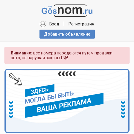
Вход
Регистрация
Добавить объявлениe
Внимание:
все номера передаются путем продажи
авто, не нарушая законы РФ!
ЗДЕСЬ
МОГЛА БЫ БЫТЬ
ВАША РЕКЛАМА