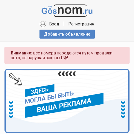
Вход
Регистрация
Добавить объявлениe
Внимание:
все номера передаются путем продажи
авто, не нарушая законы РФ!
ЗДЕСЬ
МОГЛА БЫ БЫТЬ
ВАША РЕКЛАМА