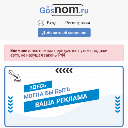
Вход
Регистрация
Добавить объявлениe
Внимание:
все номера передаются путем продажи
авто, не нарушая законы РФ!
ЗДЕСЬ
МОГЛА БЫ БЫТЬ
ВАША РЕКЛАМА