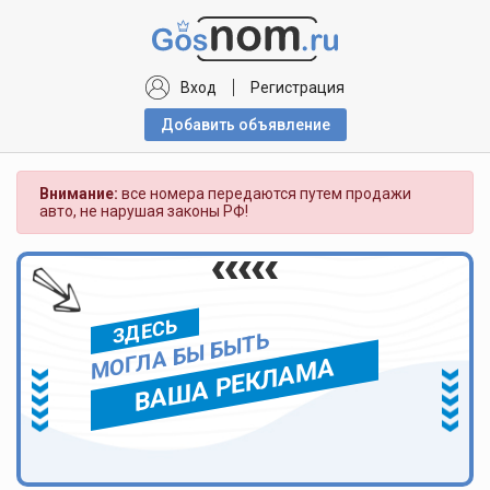
Вход
Регистрация
Добавить объявлениe
Внимание:
все номера передаются путем продажи
авто, не нарушая законы РФ!
ЗДЕСЬ
МОГЛА БЫ БЫТЬ
ВАША РЕКЛАМА