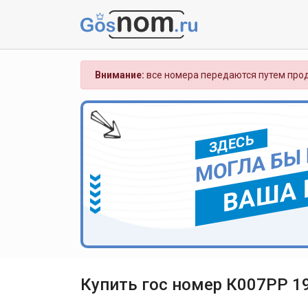
Внимание:
все номера передаются путем прод
ЗДЕСЬ
МОГЛА БЫ
ВАША 
Купить гос номер К007РР 1