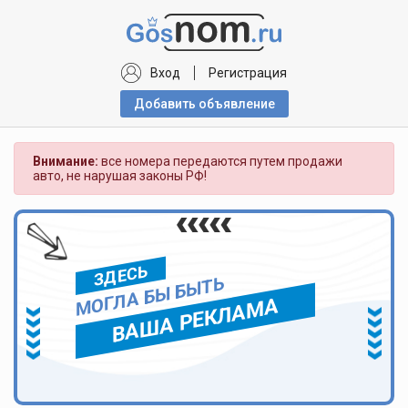
Вход
Регистрация
Добавить объявлениe
Внимание:
все номера передаются путем продажи
авто, не нарушая законы РФ!
ЗДЕСЬ
МОГЛА БЫ БЫТЬ
ВАША РЕКЛАМА