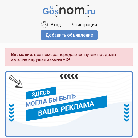
Вход
Регистрация
Добавить объявлениe
Внимание:
все номера передаются путем продажи
авто, не нарушая законы РФ!
ЗДЕСЬ
МОГЛА БЫ БЫТЬ
ВАША РЕКЛАМА