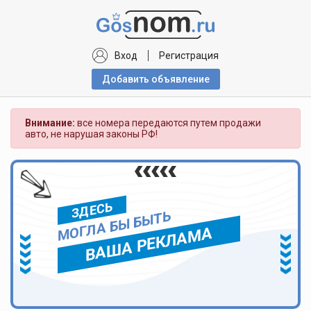
Вход
Регистрация
Добавить объявлениe
Внимание:
все номера передаются путем продажи
авто, не нарушая законы РФ!
ЗДЕСЬ
МОГЛА БЫ БЫТЬ
ВАША РЕКЛАМА