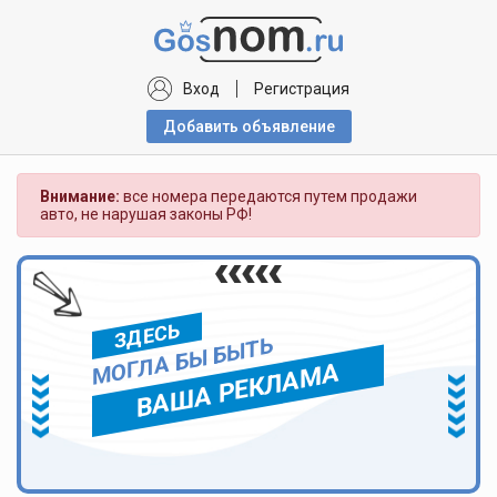
Вход
Регистрация
Добавить объявлениe
Внимание:
все номера передаются путем продажи
авто, не нарушая законы РФ!
ЗДЕСЬ
МОГЛА БЫ БЫТЬ
ВАША РЕКЛАМА