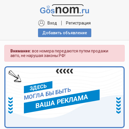
Вход
Регистрация
Добавить объявлениe
Внимание:
все номера передаются путем продажи
авто, не нарушая законы РФ!
ЗДЕСЬ
МОГЛА БЫ БЫТЬ
ВАША РЕКЛАМА