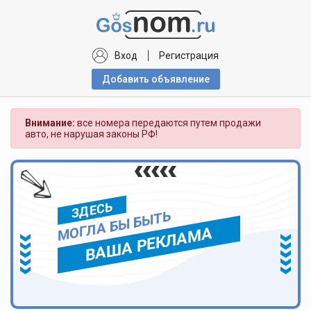
Вход
Регистрация
Добавить объявлениe
Внимание:
все номера передаются путем продажи
авто, не нарушая законы РФ!
ЗДЕСЬ
МОГЛА БЫ БЫТЬ
ВАША РЕКЛАМА