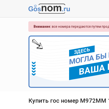
Внимание:
все номера передаются путем прод
ЗДЕСЬ
МОГЛА БЫ
ВАША 
Купить гос номер М972ММ 