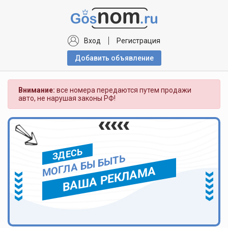
Вход
Регистрация
Добавить объявлениe
Внимание:
все номера передаются путем продажи
авто, не нарушая законы РФ!
ЗДЕСЬ
МОГЛА БЫ БЫТЬ
ВАША РЕКЛАМА