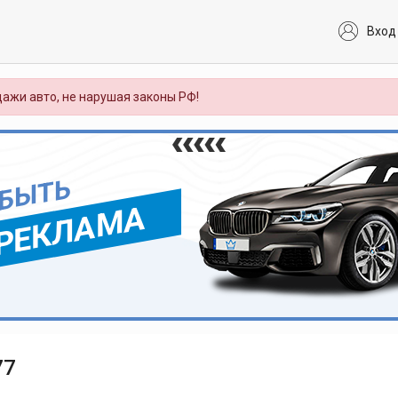
Вход
ажи авто, не нарушая законы РФ!
 БЫТЬ
РЕКЛАМА
77