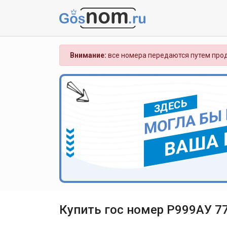
Внимание:
все номера передаются путем прод
ЗДЕСЬ
МОГЛА БЫ
ВАША 
Купить гос номер Р999АУ 7