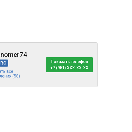
onomer74
Показать телефон
PRO
+7 (951) XXX-XX-XX
ать все
ления (58)