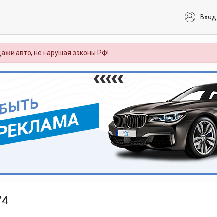
Вход
ажи авто, не нарушая законы РФ!
 БЫТЬ
РЕКЛАМА
74