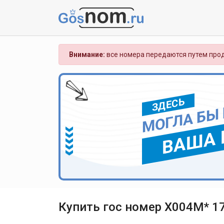
Внимание:
все номера передаются путем прод
ЗДЕСЬ
МОГЛА БЫ
ВАША 
Купить гос номер Х004М* 1