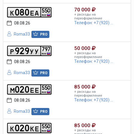
70 000
0
8
0
5
5
0
k
e
a
+ расходы на
RUS
переоформление
Телефон: +7 (920) ...
08.08.26
Roma33
PRO
50 000
9
2
9
7
9
7
p
y
y
+ расходы на
RUS
переоформление
Телефон: +7 (920) ...
08.08.26
Roma33
PRO
85 000
0
2
0
5
5
0
m
e
e
+ расходы на
RUS
переоформление
Телефон: +7 (920) ...
08.08.26
Roma33
PRO
85 000
0
2
0
5
5
0
k
k
e
+ расходы на
RUS