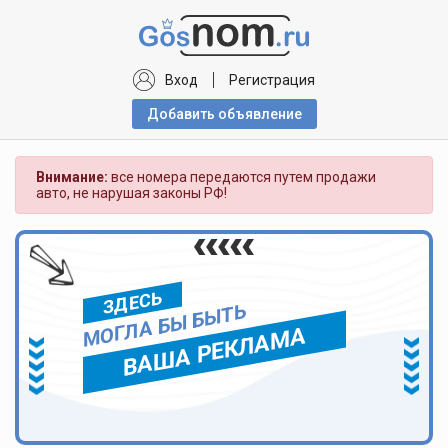
Вход
Регистрация
Добавить объявлениe
Внимание:
все номера передаются путем продажи
авто, не нарушая законы РФ!
ЗДЕСЬ
МОГЛА БЫ БЫТЬ
ВАША РЕКЛАМА