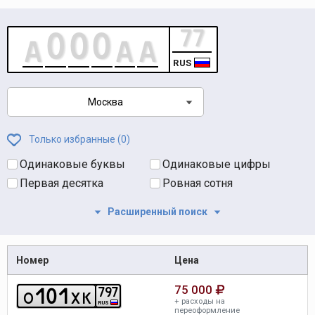
RUS
Москва
Только избранные (
0
)
Одинаковые буквы
Одинаковые цифры
Первая десятка
Ровная сотня
Расширенный поиск
Номер
Цена
75 000
1
0
1
7
9
7
o
x
k
+ расходы на
RUS
переоформление