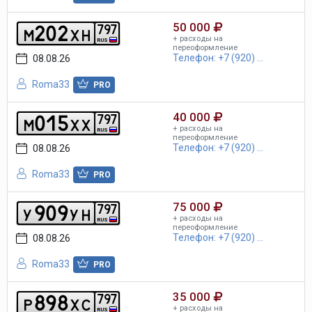
50 000
2
0
2
7
9
7
m
x
h
+ расходы на
RUS
переоформление
Телефон: +7 (920) ...
08.08.26
Roma33
PRO
40 000
0
1
5
7
9
7
m
x
x
+ расходы на
RUS
переоформление
Телефон: +7 (920) ...
08.08.26
Roma33
PRO
75 000
9
0
9
7
9
7
y
y
h
+ расходы на
RUS
переоформление
Телефон: +7 (920) ...
08.08.26
Roma33
PRO
35 000
8
9
8
7
9
7
p
x
c
+ расходы на
RUS