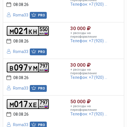
переоформление
Телефон: +7 (920) ...
08.08.26
Roma33
PRO
30 000
0
2
1
5
5
0
m
k
h
+ расходы на
RUS
переоформление
Телефон: +7 (920) ...
08.08.26
Roma33
PRO
30 000
0
9
7
7
9
7
b
y
m
+ расходы на
RUS
переоформление
Телефон: +7 (920) ...
08.08.26
Roma33
PRO
50 000
0
1
7
7
9
7
m
x
e
+ расходы на
RUS
переоформление
Телефон: +7 (920) ...
08.08.26
Roma33
PRO