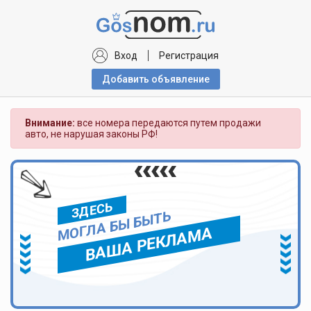
Вход
Регистрация
Добавить объявлениe
Внимание:
все номера передаются путем продажи
авто, не нарушая законы РФ!
ЗДЕСЬ
МОГЛА БЫ БЫТЬ
ВАША РЕКЛАМА