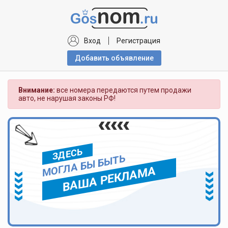
Вход
Регистрация
Добавить объявлениe
Внимание:
все номера передаются путем продажи
авто, не нарушая законы РФ!
ЗДЕСЬ
МОГЛА БЫ БЫТЬ
ВАША РЕКЛАМА