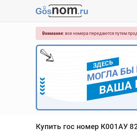
Внимание:
все номера передаются путем прод
ЗДЕСЬ
МОГЛА БЫ
ВАША 
Купить гос номер К001АУ 8