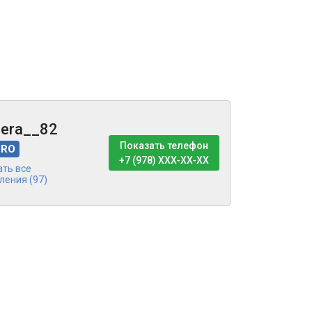
era__82
Показать телефон
PRO
+7 (978) XXX-XX-XX
ать все
ления (97)