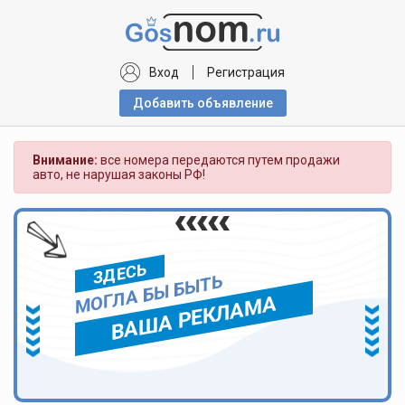
Вход
Регистрация
Добавить объявлениe
Внимание:
все номера передаются путем продажи
авто, не нарушая законы РФ!
ЗДЕСЬ
МОГЛА БЫ БЫТЬ
ВАША РЕКЛАМА