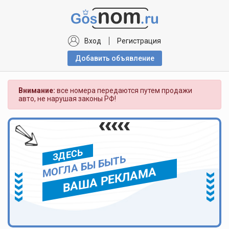
Вход
Регистрация
Добавить объявлениe
Внимание:
все номера передаются путем продажи
авто, не нарушая законы РФ!
ЗДЕСЬ
МОГЛА БЫ БЫТЬ
ВАША РЕКЛАМА