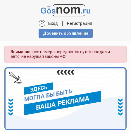
Вход
Регистрация
Добавить объявлениe
Внимание:
все номера передаются путем продажи
авто, не нарушая законы РФ!
ЗДЕСЬ
МОГЛА БЫ БЫТЬ
ВАША РЕКЛАМА