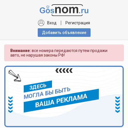
Вход
Регистрация
Добавить объявлениe
Внимание:
все номера передаются путем продажи
авто, не нарушая законы РФ!
ЗДЕСЬ
МОГЛА БЫ БЫТЬ
ВАША РЕКЛАМА