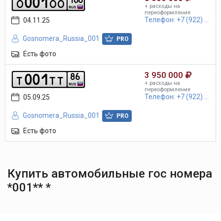
0
0
1
o
o
o
+ расходы на
RUS
переоформление
Телефон: +7 (922) ...
04.11.25
Gosnomera_Russia_001
PRO
Есть фото
3 950 000
0
0
1
8
6
t
t
t
+ расходы на
RUS
переоформление
Телефон: +7 (922) ...
05.09.25
Gosnomera_Russia_001
PRO
Есть фото
Купить автомобильные гос номера
*001** *