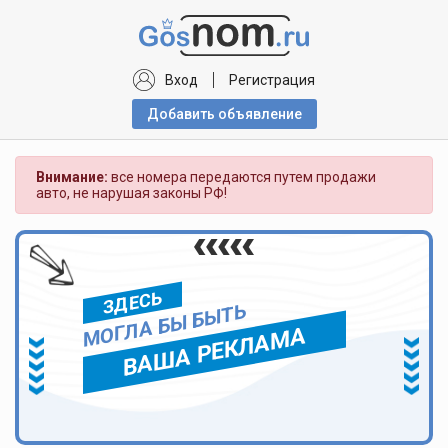
Вход
Регистрация
Добавить объявлениe
Внимание:
все номера передаются путем продажи
авто, не нарушая законы РФ!
ЗДЕСЬ
МОГЛА БЫ БЫТЬ
ВАША РЕКЛАМА