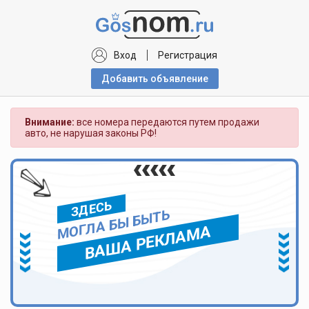
Вход
Регистрация
Добавить объявлениe
Внимание:
все номера передаются путем продажи
авто, не нарушая законы РФ!
ЗДЕСЬ
МОГЛА БЫ БЫТЬ
ВАША РЕКЛАМА