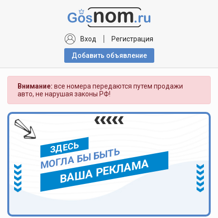
Вход
Регистрация
Добавить объявлениe
Внимание:
все номера передаются путем продажи
авто, не нарушая законы РФ!
ЗДЕСЬ
МОГЛА БЫ БЫТЬ
ВАША РЕКЛАМА