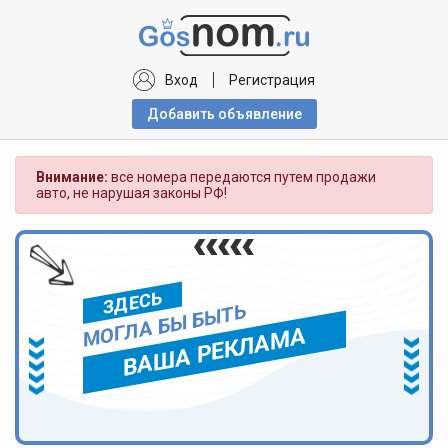
Вход
Регистрация
Добавить объявлениe
Внимание:
все номера передаются путем продажи
авто, не нарушая законы РФ!
ЗДЕСЬ
МОГЛА БЫ БЫТЬ
ВАША РЕКЛАМА