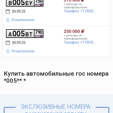
0
0
5
7
5
0
b
e
y
+ расходы на
RUS
переоформление
Телефон: +7 (903) ...
30.09.25
Proavtonomer
250 000
0
0
5
7
9
0
a
b
t
+ расходы на
RUS
переоформление
Телефон: +7 (903) ...
30.09.25
Proavtonomer
Купить автомобильные гос номера
*005** *
ЭКСЛЮЗИВНЫЕ НОМЕРА