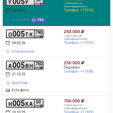
0
0
5
y
y
+ расходы на
RUS
переоформление
Телефон: +7 (916) ...
08.08.26
Evgenii888
PRO
250 000
0
0
5
7
9
0
o
t
k
+ расходы на
RUS
переоформление
Телефон: +7 (903) ...
04.02.26
Proavtonomer
250 000
0
0
5
7
5
0
a
b
h
Под ключ
RUS
Телефон: +7 (958) ...
21.10.25
SpecZnak
Есть фото
700 000
0
0
5
5
0
h
k
a
+ расходы на
RUS
переоформление
Телефон: +7 (903) ...
10.10.25