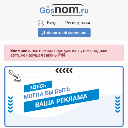
Вход
Регистрация
Добавить объявлениe
Внимание:
все номера передаются путем продажи
авто, не нарушая законы РФ!
ЗДЕСЬ
МОГЛА БЫ БЫТЬ
ВАША РЕКЛАМА