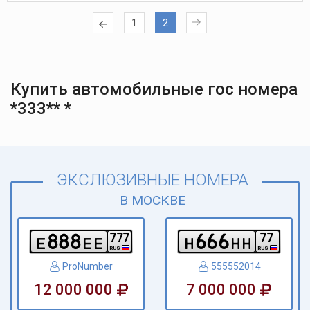
1
2
Купить автомобильные гос номера
*333** *
ЭКСЛЮЗИВНЫЕ НОМЕРА
В МОСКВЕ
8
8
8
6
6
6
7
7
7
7
7
e
e
e
h
h
h
RUS
RUS
ProNumber
555552014
12 000 000
7 000 000