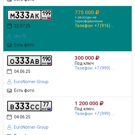
775 000
3
3
3
1
9
9
m
a
k
+ расходы на
RUS
переоформление
Телефон: +7 (916) ...
22.07.25
Uho79
Есть фото
300 000
3
3
3
1
9
0
o
a
b
Под ключ
RUS
Телефон: +7 (999) ...
04.06.25
EuroNomer-Group
Есть фото
1 200 000
3
3
3
7
7
b
c
c
Под ключ
RUS
Телефон: +7 (999) ...
04.06.25
EuroNomer-Group