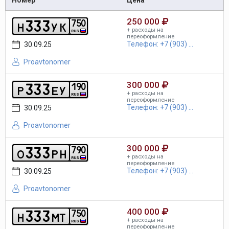
250 000
3
3
3
7
5
0
h
y
k
+ расходы на
RUS
переоформление
Телефон: +7 (903) ...
30.09.25
Proavtonomer
300 000
3
3
3
1
9
0
p
e
y
+ расходы на
RUS
переоформление
Телефон: +7 (903) ...
30.09.25
Proavtonomer
300 000
3
3
3
7
9
0
o
p
h
+ расходы на
RUS
переоформление
Телефон: +7 (903) ...
30.09.25
Proavtonomer
400 000
3
3
3
7
5
0
h
m
t
+ расходы на
RUS
переоформление