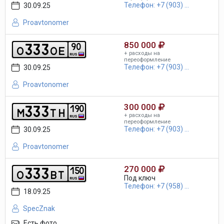
Телефон: +7 (903) ...
30.09.25
Proavtonomer
850 000
3
3
3
9
0
o
o
e
+ расходы на
RUS
переоформление
Телефон: +7 (903) ...
30.09.25
Proavtonomer
300 000
3
3
3
1
9
0
m
t
h
+ расходы на
RUS
переоформление
Телефон: +7 (903) ...
30.09.25
Proavtonomer
270 000
3
3
3
1
5
0
o
b
t
Под ключ
RUS
Телефон: +7 (958) ...
18.09.25
SpecZnak
Есть фото