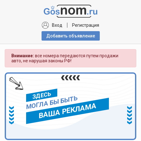
Вход
Регистрация
Добавить объявлениe
Внимание:
все номера передаются путем продажи
авто, не нарушая законы РФ!
ЗДЕСЬ
МОГЛА БЫ БЫТЬ
ВАША РЕКЛАМА