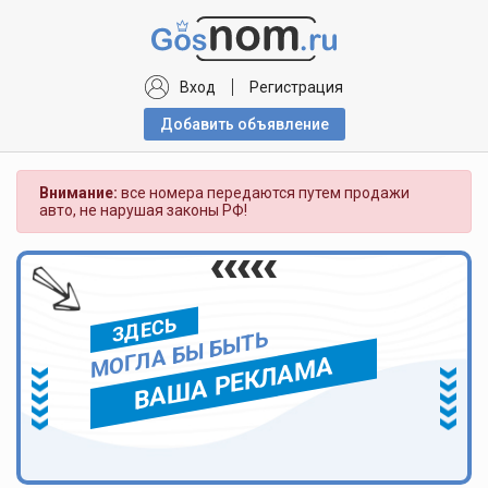
Вход
Регистрация
Добавить объявлениe
Внимание:
все номера передаются путем продажи
авто, не нарушая законы РФ!
ЗДЕСЬ
МОГЛА БЫ БЫТЬ
ВАША РЕКЛАМА